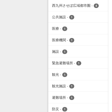
西九州させぼ広域都市圏
-
4
公共施設
-
1
医療
-
1
医療機関
-
1
施設
-
1
緊急避難場所
-
1
観光
-
1
観光施設
-
1
避難場所
-
1
防災
-
1