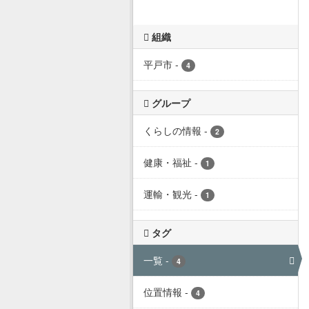
組織
平戸市
-
4
グループ
くらしの情報
-
2
健康・福祉
-
1
運輸・観光
-
1
タグ
一覧
-
4
位置情報
-
4