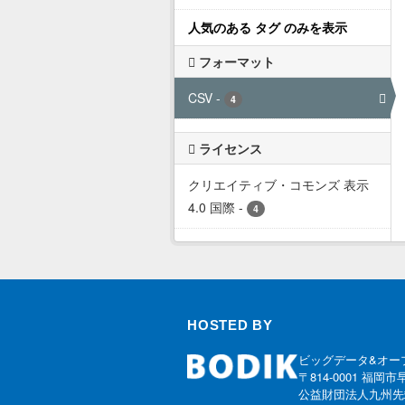
人気のある タグ のみを表示
フォーマット
CSV
-
4
ライセンス
クリエイティブ・コモンズ 表示
4.0 国際
-
4
HOSTED BY
ビッグデータ&オー
〒814-0001 福岡市
公益財団法人九州先