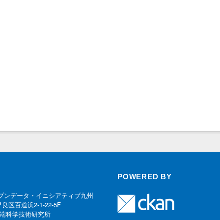
POWERED BY
プンデータ・イニシアティブ九州
早良区百道浜2-1-22-5F
端科学技術研究所