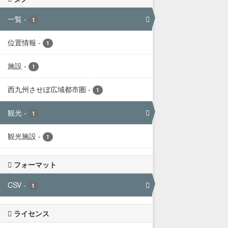
一覧
-
1
位置情報
-
1
施設
-
1
西九州させぼ広域都市圏
-
1
観光
-
1
観光施設
-
1
フォーマット
CSV
-
1
ライセンス