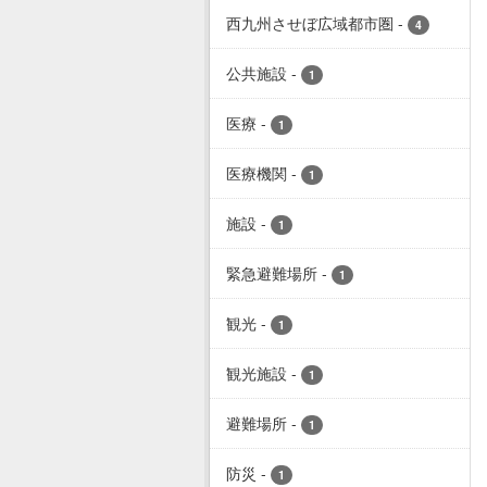
西九州させぼ広域都市圏
-
4
公共施設
-
1
医療
-
1
医療機関
-
1
施設
-
1
緊急避難場所
-
1
観光
-
1
観光施設
-
1
避難場所
-
1
防災
-
1