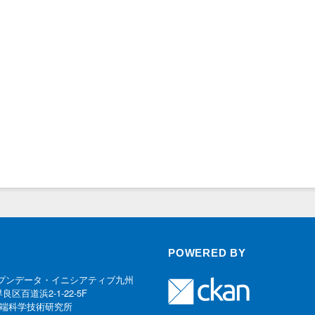
POWERED BY
プンデータ・イニシアティブ九州
早良区百道浜2-1-22-5F
端科学技術研究所