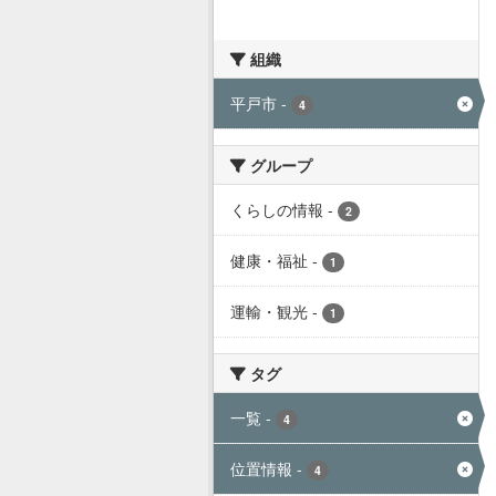
組織
平戸市
-
4
グループ
くらしの情報
-
2
健康・福祉
-
1
運輸・観光
-
1
タグ
一覧
-
4
位置情報
-
4