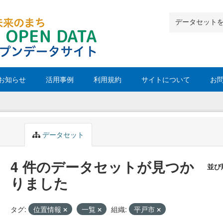
お知らせ
活用事例
利用規約
サイトについて
お
データセット
4 件のデータセットが見つか
並び
りました
タグ:
位置情報
一覧
組織:
平戸市