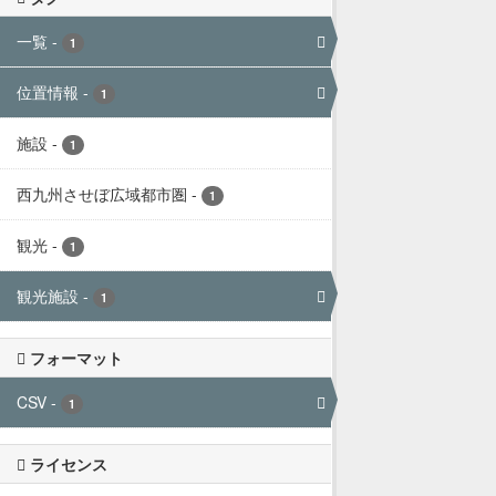
一覧
-
1
位置情報
-
1
施設
-
1
西九州させぼ広域都市圏
-
1
観光
-
1
観光施設
-
1
フォーマット
CSV
-
1
ライセンス