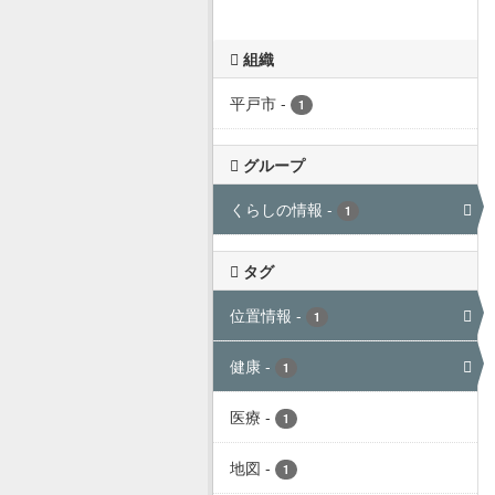
組織
平戸市
-
1
グループ
くらしの情報
-
1
タグ
位置情報
-
1
健康
-
1
医療
-
1
地図
-
1