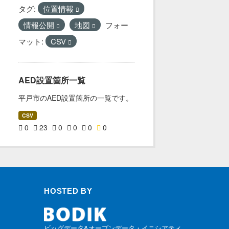
タグ:
位置情報
情報公開
地図
フォー
マット:
CSV
AED設置箇所一覧
平戸市のAED設置箇所の一覧です。
CSV
0
23
0
0
0
0
HOSTED BY
ビッグデータ&オープンデータ・イニシアティ