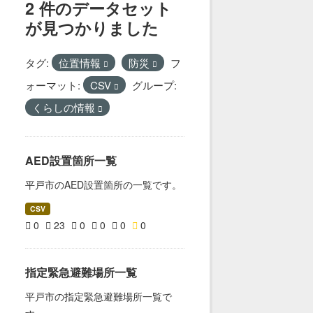
2 件のデータセット
が見つかりました
タグ:
位置情報
防災
フ
ォーマット:
CSV
グループ:
くらしの情報
AED設置箇所一覧
平戸市のAED設置箇所の一覧です。
CSV
0
23
0
0
0
0
指定緊急避難場所一覧
平戸市の指定緊急避難場所一覧で