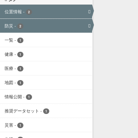
位置情報
-
2
防災
-
2
一覧
-
1
健康
-
1
医療
-
1
地図
-
1
情報公開
-
1
推奨データセット
-
1
災害
-
1