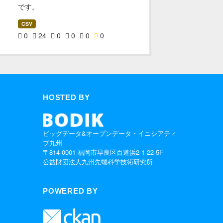
です。
CSV
0
24
0
0
0
0
HOSTED BY
ビッグデータ&オープンデータ・イニシアティ
ブ九州
〒814-0001 福岡市早良区百道浜2-1-22-5F
公益財団法人九州先端科学技術研究所
POWERED BY