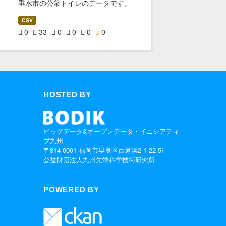
垂水市の公衆トイレのデータです。
CSV
0
33
0
0
0
0
HOSTED BY
ビッグデータ&オープンデータ・イニシアティ
ブ九州
〒814-0001 福岡市早良区百道浜2-1-22-5F
公益財団法人九州先端科学技術研究所
POWERED BY