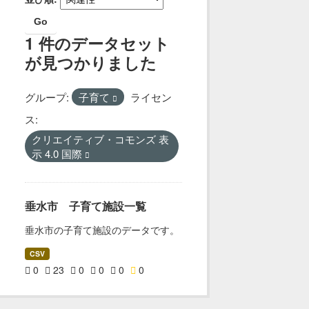
Go
1 件のデータセット
が見つかりました
グループ:
子育て
ライセン
ス:
クリエイティブ・コモンズ 表
示 4.0 国際
垂水市 子育て施設一覧
垂水市の子育て施設のデータです。
CSV
0
23
0
0
0
0