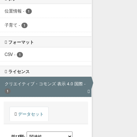
位置情報
-
1
子育て
-
1
フォーマット
CSV
-
1
ライセンス
クリエイティブ・コモンズ 表示 4.0 国際
-
1
データセット
並び順