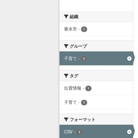
組織
垂水市
-
1
グループ
子育て
-
1
タグ
位置情報
-
1
子育て
-
1
フォーマット
CSV
-
1