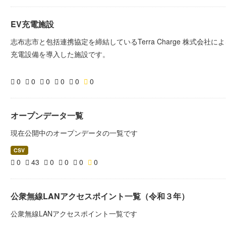
EV充電施設
志布志市と包括連携協定を締結しているTerra Charge 株式会社
充電設備を導入した施設です。
0
0
0
0
0
0
オープンデータ一覧
現在公開中のオープンデータの一覧です
CSV
0
43
0
0
0
0
公衆無線LANアクセスポイント一覧（令和３年）
公衆無線LANアクセスポイント一覧です