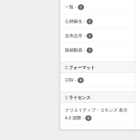
一覧
-
1
心肺蘇生
-
1
志布志市
-
1
除細動器
-
1
フォーマット
CSV
-
4
ライセンス
クリエイティブ・コモンズ 表示
4.0 国際
-
5