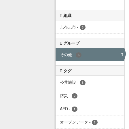
組織
志布志市
-
5
グループ
その他
-
5
タグ
公共施設
-
3
防災
-
2
AED
-
1
オープンデータ
-
1