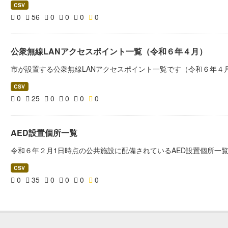
CSV
0
56
0
0
0
0
公衆無線LANアクセスポイント一覧（令和６年４月）
市が設置する公衆無線LANアクセスポイント一覧です（令和６年４
CSV
0
25
0
0
0
0
AED設置個所一覧
令和６年２月1日時点の公共施設に配備されているAED設置個所一
CSV
0
35
0
0
0
0