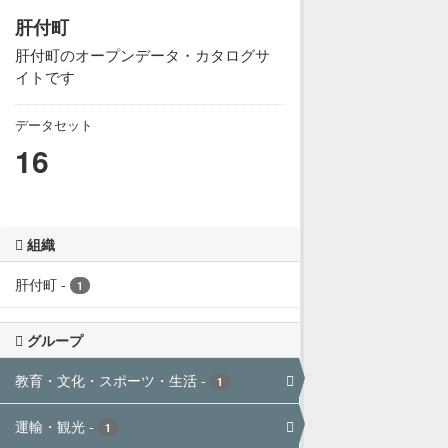
肝付町
肝付町のオープンデータ・カタログサ
イトです
データセット
16
組織
肝付町
-
1
グループ
教育・文化・スポーツ・生活
-
1
運輸・観光
-
1