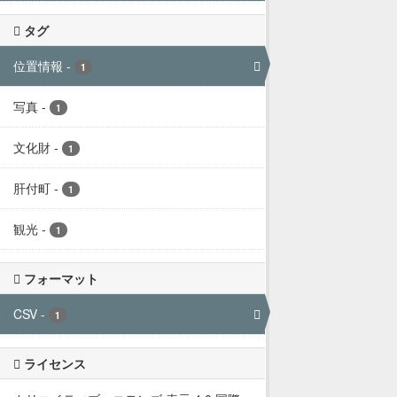
タグ
位置情報
-
1
写真
-
1
文化財
-
1
肝付町
-
1
観光
-
1
フォーマット
CSV
-
1
ライセンス