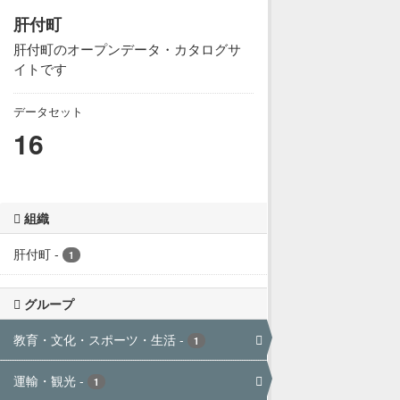
肝付町
肝付町のオープンデータ・カタログサ
イトです
データセット
16
組織
肝付町
-
1
グループ
教育・文化・スポーツ・生活
-
1
運輸・観光
-
1