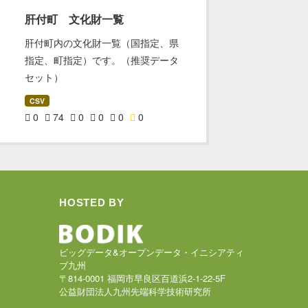
肝付町 文化財一覧
肝付町内の文化財一覧（国指定、県
指定、町指定）です。（推奨データ
セット）
CSV
0
74
0
0
0
0
HOSTED BY
ビッグデータ&オープンデータ・イニシアティ
ブ九州
〒814-0001 福岡市早良区百道浜2-1-22-5F
公益財団法人九州先端科学技術研究所