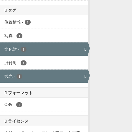
タグ
位置情報
-
1
写真
-
1
文化財
-
1
肝付町
-
1
観光
-
1
フォーマット
CSV
-
1
ライセンス