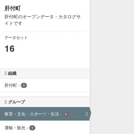
肝付町
肝付町のオープンデータ・カタログサ
イトです
データセット
16
組織
肝付町
-
1
グループ
教育・文化・スポーツ・生活
-
1
運輸・観光
-
1