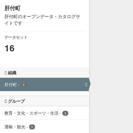
肝付町
肝付町のオープンデータ・カタログサ
イトです
データセット
16
組織
肝付町
-
1
グループ
教育・文化・スポーツ・生活
-
1
運輸・観光
-
1