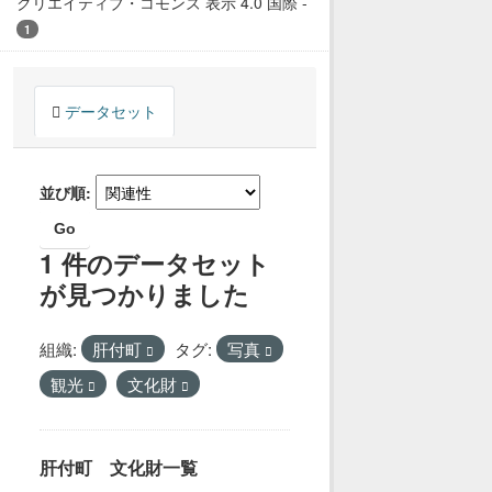
クリエイティブ・コモンズ 表示 4.0 国際
-
1
データセット
並び順
Go
1 件のデータセット
が見つかりました
組織:
肝付町
タグ:
写真
観光
文化財
肝付町 文化財一覧