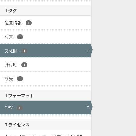
タグ
位置情報
-
1
写真
-
1
文化財
-
1
肝付町
-
1
観光
-
1
フォーマット
CSV
-
1
ライセンス