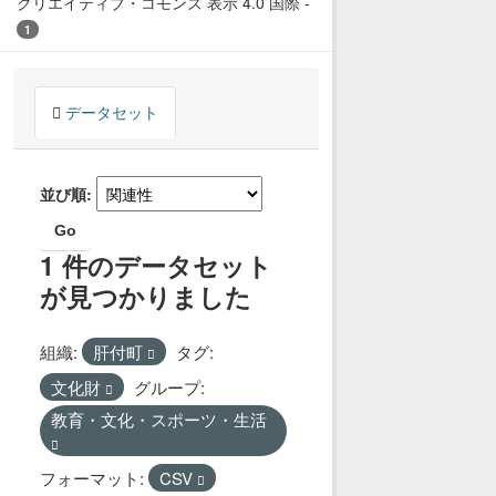
クリエイティブ・コモンズ 表示 4.0 国際
-
1
データセット
並び順
Go
1 件のデータセット
が見つかりました
組織:
肝付町
タグ:
文化財
グループ:
教育・文化・スポーツ・生活
フォーマット:
CSV