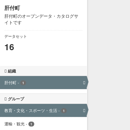
肝付町
肝付町のオープンデータ・カタログサ
イトです
データセット
16
組織
肝付町
-
1
グループ
教育・文化・スポーツ・生活
-
1
運輸・観光
-
1