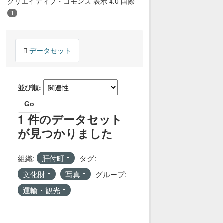
クリエイティブ・コモンズ 表示 4.0 国際
-
1
データセット
並び順
Go
1 件のデータセット
が見つかりました
組織:
肝付町
タグ:
文化財
写真
グループ:
運輸・観光