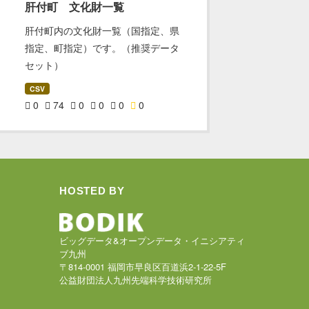
肝付町 文化財一覧
肝付町内の文化財一覧（国指定、県
指定、町指定）です。（推奨データ
セット）
CSV
0
74
0
0
0
0
HOSTED BY
ビッグデータ&オープンデータ・イニシアティ
ブ九州
〒814-0001 福岡市早良区百道浜2-1-22-5F
公益財団法人九州先端科学技術研究所