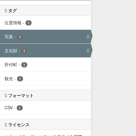
タグ
位置情報
-
1
写真
-
1
文化財
-
1
肝付町
-
1
観光
-
1
フォーマット
CSV
-
1
ライセンス