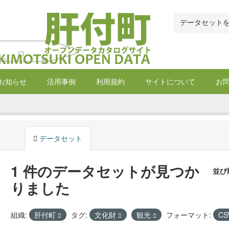
お知らせ
活用事例
利用規約
サイトについて
お
データセット
1 件のデータセットが見つか
並び
りました
組織:
肝付町
タグ:
文化財
観光
フォーマット:
CS