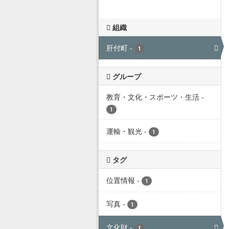
組織
肝付町
-
1
グループ
教育・文化・スポーツ・生活
-
1
運輸・観光
-
1
タグ
位置情報
-
1
写真
-
1
文化財
-
1