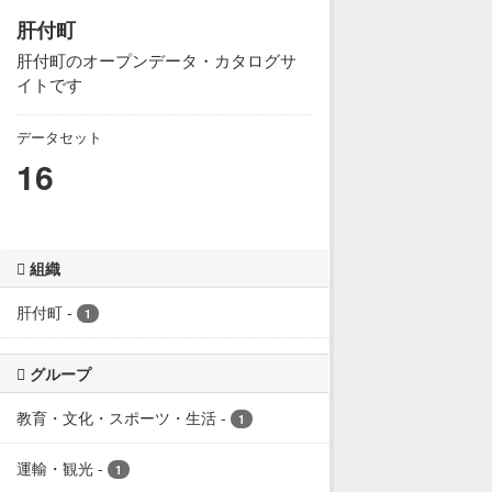
肝付町
肝付町のオープンデータ・カタログサ
イトです
データセット
16
組織
肝付町
-
1
グループ
教育・文化・スポーツ・生活
-
1
運輸・観光
-
1