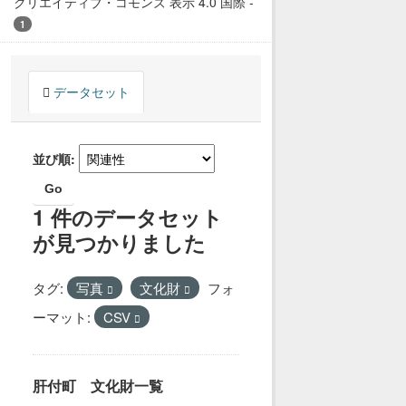
クリエイティブ・コモンズ 表示 4.0 国際
-
1
データセット
並び順
Go
1 件のデータセット
が見つかりました
タグ:
写真
文化財
フォ
ーマット:
CSV
肝付町 文化財一覧