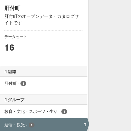
肝付町
肝付町のオープンデータ・カタログサ
イトです
データセット
16
組織
肝付町
-
1
グループ
教育・文化・スポーツ・生活
-
1
運輸・観光
-
1