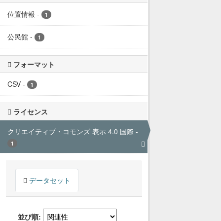
位置情報
-
1
公民館
-
1
フォーマット
CSV
-
1
ライセンス
クリエイティブ・コモンズ 表示 4.0 国際
-
1
データセット
並び順