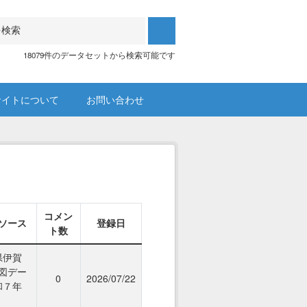
18079件のデータセットから検索可能です
サイトについて
お問い合わせ
コメン
ソース
登録日
ト数
県伊賀
図デー
0
2026/07/22
和７年
）