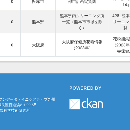
0
飯塚市
都市計画縦覧図
_14.
熊本県内クリーニング所
428_熊
0
熊本県
一覧（熊本市市域を除
リーニン
く）
覧..
花粉捕集
大阪府保健所花粉情報
0
大阪府
（2023
（2023年）
寺保健
POWERED BY
プンデータ・イニシアティブ九州
早良区百道浜2-1-22-5F
端科学技術研究所