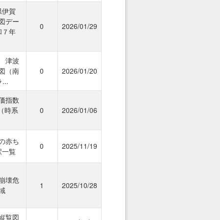
県伊賀
図デー
0
2026/01/29
和７年
）
 津波
図（南
0
2026/01/20
..
価指数
)（時系
0
2026/01/06
）
の赤ち
0
2025/11/19
駅一覧
崩壊危
1
2025/10/28
域
縦覧図