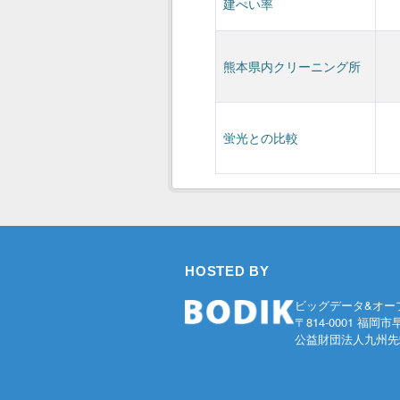
建ぺい率
熊本県内クリーニング所
蛍光との比較
HOSTED BY
ビッグデータ&オー
〒814-0001 福岡市
公益財団法人九州先