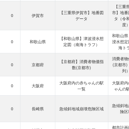
【三重
【三重県伊賀市】地番図
市】地番
0
伊賀市
データ
タ（令
度
和歌山県
【和歌山県】津波浸水想
0
和歌山県
浸水想定
定図（南海トラフ）
海トラ.
消費者物
【京都府】消費者物価指
0
京都府
(京都市
数(京都市)
列
大阪府内の赤ちゃんの駅
大阪府内
0
大阪府
一覧
ゃんの
急傾斜地
0
長崎県
急傾斜地域崩壊危険区域
険区
都市計画