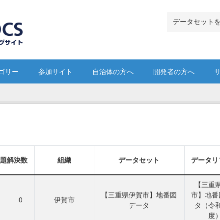
ゴリー
参加サイト
自治体の方へ
開発者の方へ
課題解決数
組織
データセット
データリ
【三重
【三重県伊賀市】地番図
市】地番
0
伊賀市
データ
タ（令
度