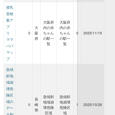
授乳
室検
索ア
大阪府
大阪府
プ
大
内の赤
内の赤
リ
0
阪
ちゃん
ちゃん
0
2025/11/19
府
の駅一
の駅一
ママ
覧
覧
パパ
マッ
プ
急傾
斜地
域崩
壊危
険区
急傾斜
急傾斜
長
域の
地域崩
地崩壊
0
崎
1
2025/10/28
壊危険
危険区
デー
県
区域
域
タ利