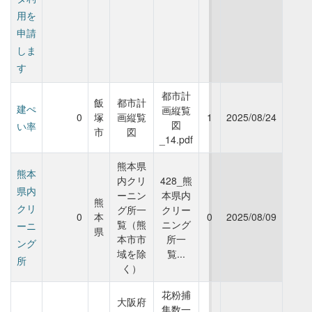
用を
申請
しま
す
都市計
飯
都市計
建ぺ
画縦覧
0
塚
画縦覧
1
2025/08/24
図
い率
市
図
_14.pdf
熊本県
熊本
内クリ
428_熊
県内
ーニン
本県内
熊
クリ
グ所一
クリー
0
本
0
2025/08/09
覧（熊
ニング
ーニ
県
本市市
所一
ング
域を除
覧...
所
く）
花粉捕
大阪府
集数一