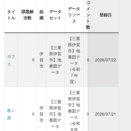
コ
データ
メ
タイ
課題解
組
データ
リソー
ン
登録日
トル
決数
織
セット
ス
ト
数
【三重
県伊賀
【三重
市】地
伊
県伊賀
カフ
番図デ
0
賀
市】地
0
2026/07/22
ータ
ェ
市
番図デ
（令和
ータ
７年
度）
【三重
県伊賀
【三重
市】地
伊
県伊賀
島ヶ
番図デ
0
賀
市】地
0
2026/07/21
ータ
原
市
番図デ
（令和
ータ
８年