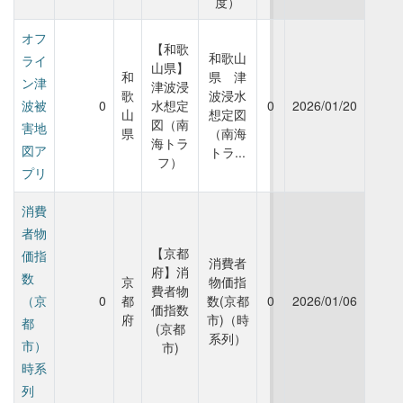
度）
オフ
【和歌
和歌山
ライ
山県】
和
県 津
ン津
津波浸
歌
波浸水
波被
0
水想定
0
2026/01/20
山
想定図
図（南
害地
県
（南海
海トラ
図ア
トラ...
フ）
プリ
消費
者物
【京都
価指
消費者
府】消
数
京
物価指
費者物
（京
0
都
数(京都
0
2026/01/06
価指数
府
市)（時
都
(京都
系列）
市）
市)
時系
列