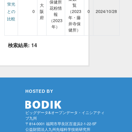
保健所
蛍光
大
覧
花粉情
との
0
阪
（2023
0
2024/10/28
報
府
年・藤
比較
（2023
井寺保
年）
健所）
検索結果:
14
HOSTED BY
ビッグデータ&オープンデータ・イニシアティ
ブ九州
〒814-0001 福岡市早良区百道浜2-1-22-5F
公益財団法人九州先端科学技術研究所