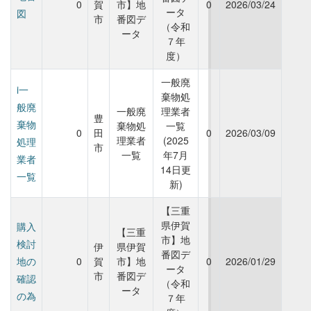
0
賀
市】地
0
2026/03/24
ータ
図
市
番図デ
（令和
ータ
７年
度）
一般廃
i一
棄物処
般廃
一般廃
理業者
豊
棄物
棄物処
一覧
0
田
0
2026/03/09
理業者
(2025
処理
市
一覧
年7月
業者
14日更
一覧
新)
【三重
県伊賀
購入
【三重
市】地
検討
伊
県伊賀
番図デ
地の
0
賀
市】地
0
2026/01/29
ータ
市
番図デ
確認
（令和
ータ
の為
７年