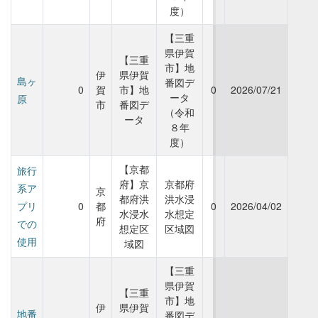
度）
【三重
県伊賀
【三重
市】地
伊
県伊賀
島ヶ
番図デ
0
賀
市】地
0
2026/07/21
ータ
原
市
番図デ
（令和
ータ
８年
度）
【京都
旅行
府】京
京都府
系ア
京
都府洪
洪水浸
プリ
0
都
0
2026/04/02
水浸水
水想定
府
での
想定区
区域図
使用
域図
【三重
県伊賀
【三重
市】地
伊
県伊賀
地番
番図デ