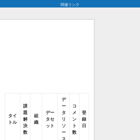
関連リンク
デ
課
ー
コ
題
デー
タ
メ
登
タイ
組
解
タセ
リ
ン
録
トル
織
決
ット
ソ
ト
日
数
ー
数
ス