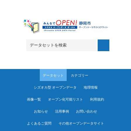
Skip to main content
データセット
カテゴリー
シズオカ型 オープンデータ
地理情報
画像一覧
オープン化可能リスト
利用規約
お知らせ
活用事例
お問い合わせ
よくあるご質問
その他オープンデータサイト