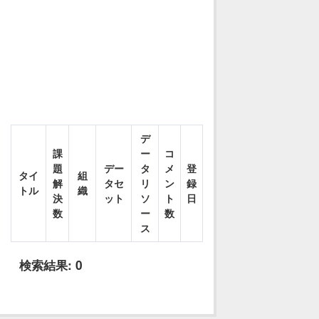
デ
課
ー
コ
題
デー
タ
メ
登
タイ
組
解
タセ
リ
ン
録
トル
織
決
ット
ソ
ト
日
数
ー
数
ス
検索結果:
0