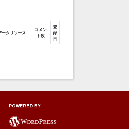
登
コメン
データリソース
録
ト数
日
POWERED BY