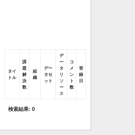
デ
課
ー
コ
題
デー
タ
メ
登
タイ
組
解
タセ
リ
ン
録
トル
織
決
ット
ソ
ト
日
数
ー
数
ス
検索結果:
0