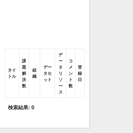
デ
課
ー
コ
題
デー
タ
メ
登
タイ
組
解
タセ
リ
ン
録
トル
織
決
ット
ソ
ト
日
数
ー
数
ス
検索結果:
0