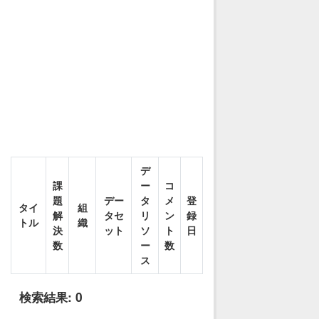
デ
課
ー
コ
題
デー
タ
メ
登
タイ
組
解
タセ
リ
ン
録
トル
織
決
ット
ソ
ト
日
数
ー
数
ス
検索結果:
0