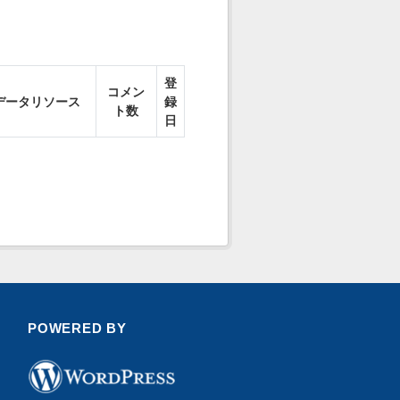
登
コメン
データリソース
録
ト数
日
POWERED BY