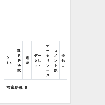
デ
課
ー
コ
題
デー
タ
メ
登
タイ
組
解
タセ
リ
ン
録
トル
織
決
ット
ソ
ト
日
数
ー
数
ス
検索結果:
0