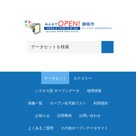
Skip to main content
データセット
カテゴリー
シズオカ型 オープンデータ
地理情報
画像一覧
オープン化可能リスト
利用規約
お知らせ
活用事例
お問い合わせ
よくあるご質問
その他オープンデータサイト