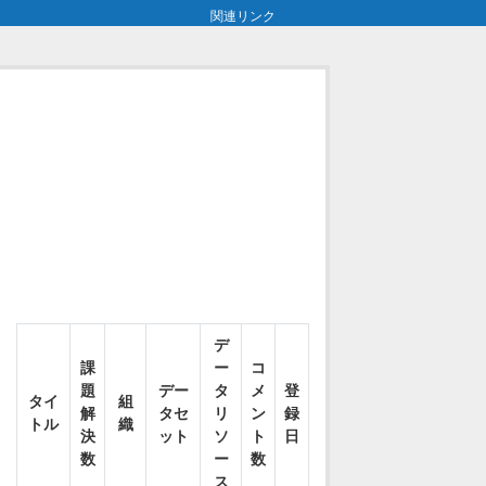
関連リンク
デ
課
ー
コ
題
デー
タ
メ
登
タイ
組
解
タセ
リ
ン
録
トル
織
決
ット
ソ
ト
日
数
ー
数
ス