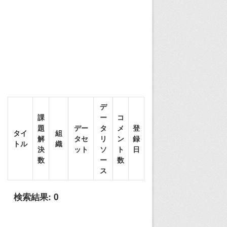
デ
課
ー
コ
題
デー
タ
メ
登
タイ
組
解
タセ
リ
ン
録
トル
織
決
ット
ソ
ト
日
数
ー
数
ス
検索結果:
0