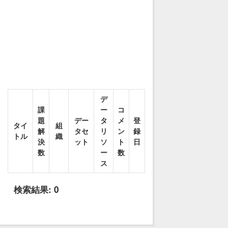
デ
課
ー
コ
題
デー
タ
メ
登
タイ
組
解
タセ
リ
ン
録
トル
織
決
ット
ソ
ト
日
数
ー
数
ス
検索結果:
0