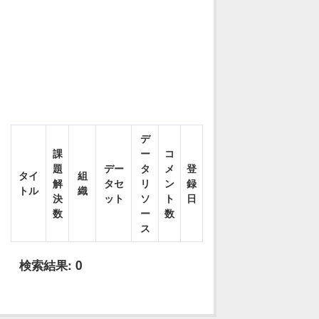
デ
課
ー
コ
題
デー
タ
メ
登
タイ
組
解
タセ
リ
ン
録
トル
織
決
ット
ソ
ト
日
数
ー
数
ス
検索結果:
0