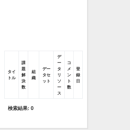
デ
課
ー
コ
題
デー
タ
メ
登
タイ
組
解
タセ
リ
ン
録
トル
織
決
ット
ソ
ト
日
数
ー
数
ス
検索結果:
0