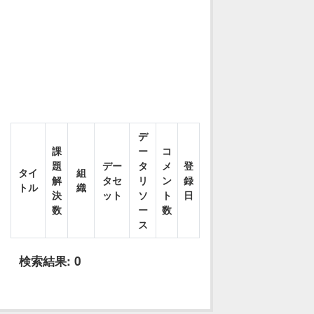
デ
課
ー
コ
題
デー
タ
メ
登
タイ
組
解
タセ
リ
ン
録
トル
織
決
ット
ソ
ト
日
数
ー
数
ス
検索結果:
0