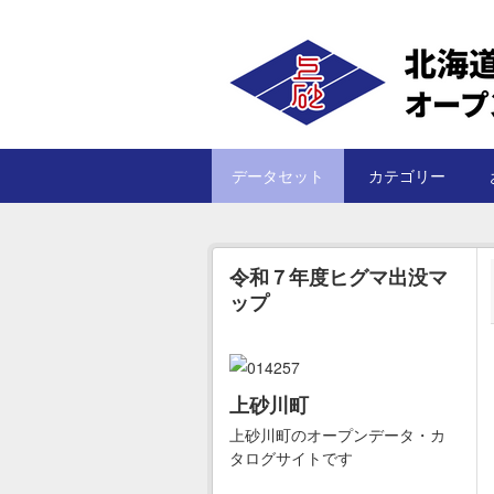
Skip to main content
データセット
カテゴリー
令和７年度ヒグマ出没マ
ップ
上砂川町
上砂川町のオープンデータ・カ
タログサイトです