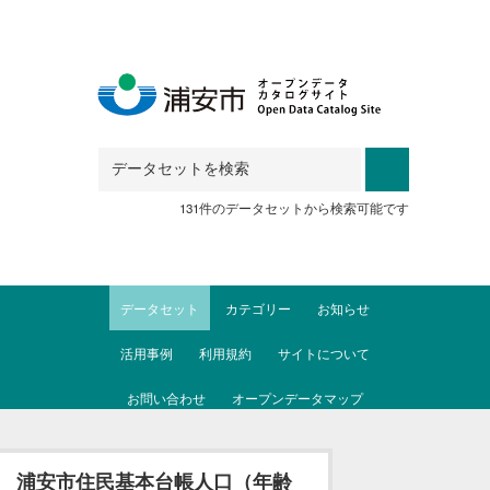
Skip to main content
131件のデータセットから検索可能です
データセット
カテゴリー
お知らせ
活用事例
利用規約
サイトについて
お問い合わせ
オープンデータマップ
浦安市住民基本台帳人口（年齢