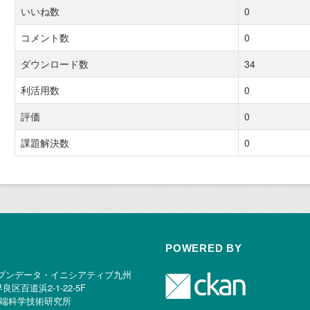
いいね数
0
コメント数
0
ダウンロード数
34
利活用数
0
評価
0
課題解決数
0
POWERED BY
プンデータ・イニシアティブ九州
早良区百道浜2-1-22-5F
端科学技術研究所