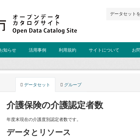
お知らせ
活用事例
利用規約
サイトについて
お
データセット
グループ
介護保険の介護認定者数
年度末現在の介護度別認定者数です。
データとリソース