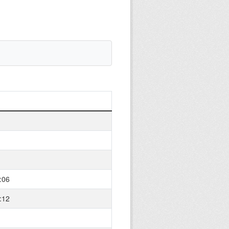
:06
:12