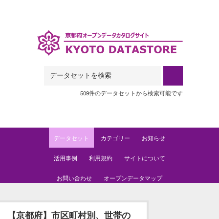
Skip to main content
509件のデータセットから検索可能です
データセット
カテゴリー
お知らせ
活用事例
利用規約
サイトについて
お問い合わせ
オープンデータマップ
【京都府】市区町村別、世帯の