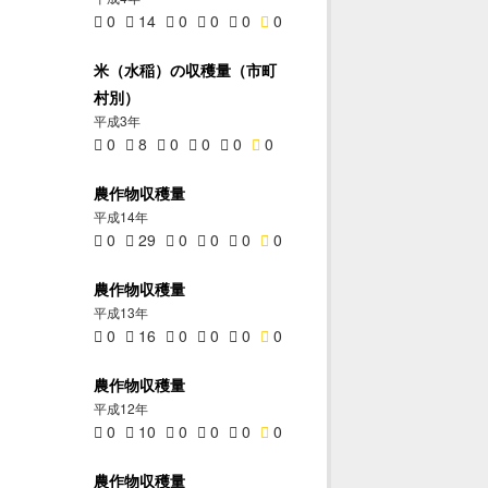
0
14
0
0
0
0
米（水稲）の収穫量（市町
村別）
平成3年
0
8
0
0
0
0
農作物収穫量
平成14年
0
29
0
0
0
0
農作物収穫量
平成13年
0
16
0
0
0
0
農作物収穫量
平成12年
0
10
0
0
0
0
農作物収穫量