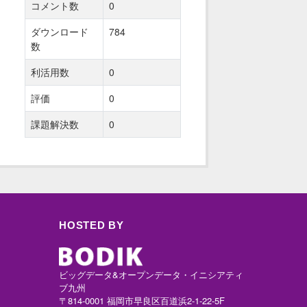
コメント数
0
ダウンロード
784
数
利活用数
0
評価
0
課題解決数
0
HOSTED BY
ビッグデータ&オープンデータ・イニシアティ
ブ九州
〒814-0001 福岡市早良区百道浜2-1-22-5F