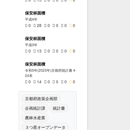
保安林面積
平成4年
0
28
0
0
0
0
保安林面積
平成3年
0
13
0
0
0
0
保安林面積
令和5年(2023年)京都府統計書 4-
24表
0
14
0
0
0
0
京都府政策企画部
企画統計課
統計書
農林水産業
３つ星オープンデータ