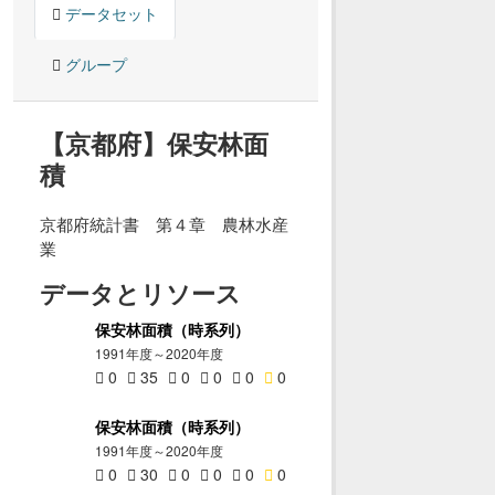
データセット
グループ
【京都府】保安林面
積
京都府統計書 第４章 農林水産
業
データとリソース
保安林面積（時系列）
1991年度～2020年度
0
35
0
0
0
0
保安林面積（時系列）
1991年度～2020年度
0
30
0
0
0
0