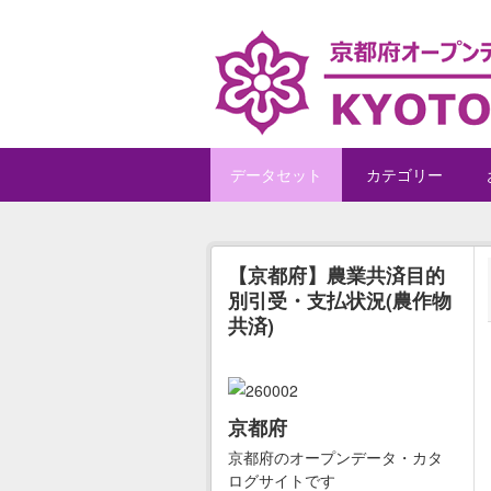
Skip to main content
データセット
カテゴリー
【京都府】農業共済目的
別引受・支払状況(農作物
共済)
京都府
京都府のオープンデータ・カタ
ログサイトです