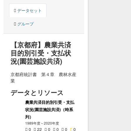
データセット
グループ
【京都府】農業共済
目的別引受・支払状
況(園芸施設共済)
京都府統計書 第４章 農林水産
業
データとリソース
農業共済目的別引受・支払
状況(園芸施設共済)（時系
列）
1989年度～2020年度
0
22
0
0
0
0