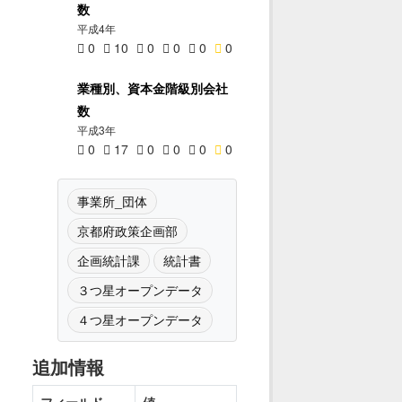
数
平成4年
0
10
0
0
0
0
業種別、資本金階級別会社
数
平成3年
0
17
0
0
0
0
事業所_団体
京都府政策企画部
企画統計課
統計書
３つ星オープンデータ
４つ星オープンデータ
追加情報
フィールド
値