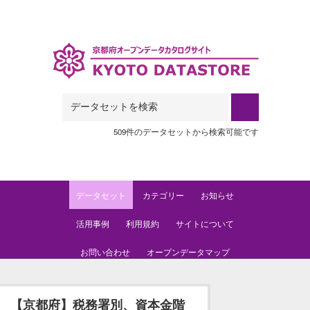
Skip to main content
509件のデータセットから検索可能です
データセット
カテゴリー
お知らせ
活用事例
利用規約
サイトについて
お問い合わせ
オープンデータマップ
【京都府】税務署別、資本金階