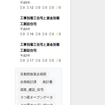
平成5年
0
12
0
0
0
0
工事別着工住宅と資金別着
工新設住宅
平成4年
0
16
0
0
0
0
工事別着工住宅と資金別着
工新設住宅
平成3年
0
17
0
0
0
0
京都府政策企画部
企画統計課
統計書
道路_建設_住宅
３つ星オープンデータ
４つ星オープンデータ