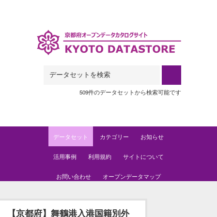
Skip to main content
509件のデータセットから検索可能です
データセット
カテゴリー
お知らせ
活用事例
利用規約
サイトについて
お問い合わせ
オープンデータマップ
【京都府】舞鶴港入港国籍別外