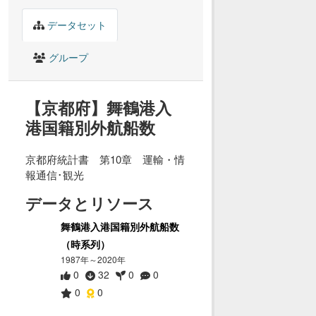
データセット
グループ
【京都府】舞鶴港入
港国籍別外航船数
京都府統計書 第10章 運輸・情
報通信･観光
データとリソース
舞鶴港入港国籍別外航船数
（時系列）
1987年～2020年
0
32
0
0
0
0