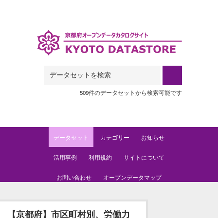
Skip to main content
509件のデータセットから検索可能です
データセット
カテゴリー
お知らせ
活用事例
利用規約
サイトについて
お問い合わせ
オープンデータマップ
【京都府】市区町村別、労働力